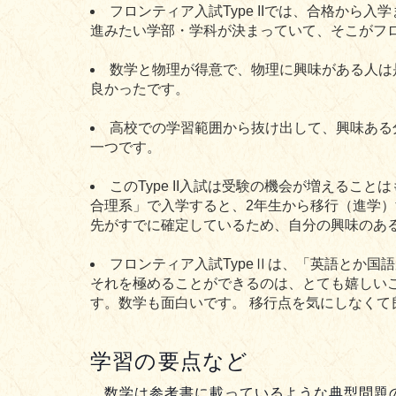
フロンティア入試Type IIでは、合格か
進みたい学部・学科が決まっていて、そこがフ
数学と物理が得意で、物理に興味がある人は
良かったです。
高校での学習範囲から抜け出して、興味ある分
一つです。
このType II入試は受験の機会が増える
合理系」で入学すると、2年生から移行（進学）す
先がすでに確定しているため、自分の興味のあ
フロンティア入試TypeⅡは、「英語とか
それを極めることができるのは、とても嬉しい
す。数学も面白いです。 移行点を気にしなく
学習の要点など
数学は参考書に載っているような典型問題