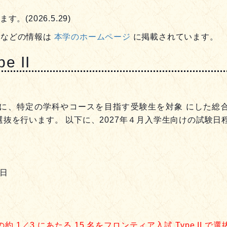
。(2026.5.29)
要項などの情報は
本学のホームページ
に掲載されています。
 II
に、特定の学科やコースを目指す受験生を対象 にした総合
選抜を行います。
以下に、2027年４月入学生向けの試験日
5日
約 1／3 にあたる 15 名をフロンティア入試 Type II で選