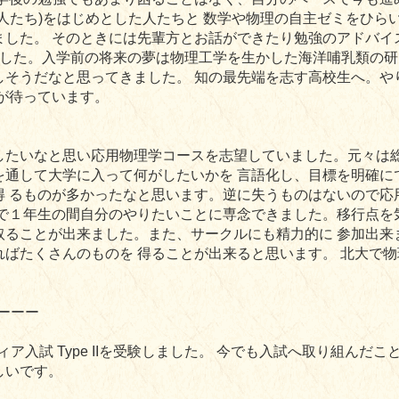
人たち)をはじめとした人たちと 数学や物理の自主ゼミをひら
した。 そのときには先輩方とお話ができたり勉強のアドバイ
でした。入学前の将来の夢は物理工学を生かした海洋哺乳類の研
しそうだなと思ってきました。 知の最先端を志す高校生へ。や
が待っています。
したいなと思い応用物理学コースを志望していました。元々は総
を通して大学に入って何がしたいかを 言語化し、目標を明確に
得 るものが多かったなと思います。逆に失うものはないので応
で１年生の間自分のやりたいことに専念できました。移行点を
取ることが出来ました。また、サークルにも精力的に 参加出来
ればたくさんのものを 得ることが出来ると思います。
北大で物
ーーー
ア入試 Type IIを受験しました。 今でも入試へ取り組んだ
しいです。