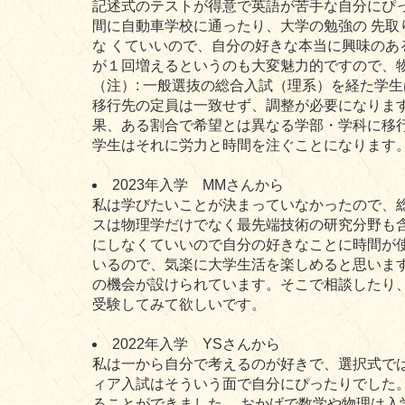
記述式のテストが得意で英語が苦手な自分にぴ
間に自動車学校に通ったり、大学の勉強の 先
な くていいので、自分の好きな本当に興味のあ
が１回増えるというのも大変魅力的ですので、
（注）: 一般選抜の総合入試（理系）を経た学
移行先の定員は一致せず、調整が必要になりま
果、ある割合で希望とは異なる学部・学科に移
学生はそれに労力と時間を注ぐことになります
2023年入学 MMさんから
私は学びたいことが決まっていなかったので、
スは物理学だけでなく最先端技術の研究分野も含
にしなくていいので自分の好きなことに時間が
いるので、気楽に大学生活を楽しめると思いま
の機会が設けられています。そこで相談したり
受験してみて欲しいです。
2022年入学 YSさんから
私は一から自分で考えるのが好きで、選択式で
ィア入試はそういう面で自分にぴったりでした
ることができました。 おかげで数学や物理は入