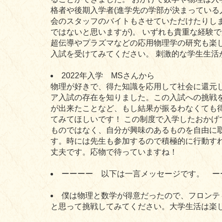
格者や後期入学者(進学先の学部が決まっている
会のスタッフのバイトもさせていただけたりしま
ではないと思いますが)。 いずれも貴重な経験
超伝導やプラズマなどの応用物理学の研究も楽
入試を受けてみてください。 刺激的な学生生活
2022年入学 MSさんから
物理が好きで、得た知識を応用して社会に還元
ア入試の存在を知りました。この入試への挑戦
が出来たことなど、もし結果が振るわなくても
てみてほしいです！ この制度で入学したおかげ
ものではなく、自分が興味のあるものを自由に
す。時には先生も参加するので積極的に行動す
丈夫です。応物で待っていますね！
ーーーー 以下は一言メッセージです。 ー
僕は物理と数学が得意だったので、フロンティ
と思って挑戦してみてください。大学生活は楽