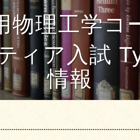
用物理工学コ
ィア入試 Typ
情報