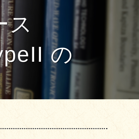
ース
eII の