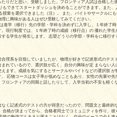
ったりだと思い、受験しました。フロンティア入試は合格した
取りもできてスタートダッシュを決めることができます。また、
る授業を選択できました（注）。 また、バイトやサークルにも
物理に興味がある人はぜひ受験してみてください。
生は進学（移行）先の学部・学科を決めずに入学し、１年終了時
す。現行制度では、１年終了時の成績（移行点）の 優れた学生
行する学生が発生します。 志望どうりの学部・学科をに移行す
。
総合理系を目指していましたが、物理が好きで記述形式のテスト
まれているので、選択肢が広く、自分の興味が定 まらない人
使えます。成績を気にするとサークルやバイトなどの選択肢 が
す。 応物コースは女子率が低めなこともあり、女性の先輩や先
、フロンティアの同期と話したりして、入学当初の不安も軽くな
はなく記述式のテストの方が得意だったので、問題文と最終的な
。 合格が決まってから、合格者同士でコミュニティを作り、彼
学後の勉強でもあまり困ることはなく、自分のペースで今も進