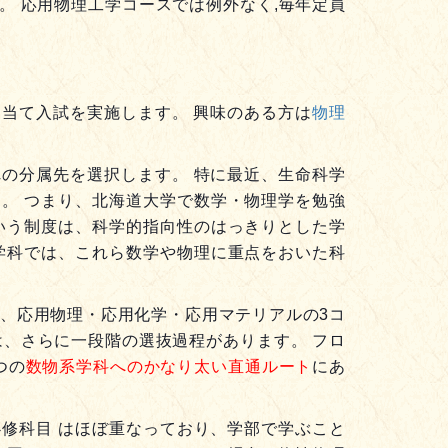
ます。 応用物理工学コースでは例外なく,毎年定員
を割り当て入試を実施します。 興味のある方は
物理
の分属先を選択します。 特に最近、生命科学
。 つまり、北海道大学で数学・物理学を勉強
いう制度は、科学的指向性のはっきりとした学
学科では、これら数学や物理に重点をおいた科
、応用物理・応用化学・応用マテリアルの3コ
、さらに一段階の選抜過程があります。 フロ
つの
数物系学科へのかなり太い直通ルート
にあ
修科目 はほぼ重なっており、学部で学ぶこと