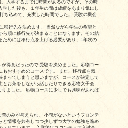
後、入学するまでに時間があるのですが、その時
入学した後も、１年生の間は成績をあまり気にし
打ち込めて、充実した時間でした。 受験の機会
に移行先を決めます。 当然ながら学生の希望と
から順に移行先が決まることになります。その結
るためには移行点を上げる必要があり、1年次の
が得意だったので 受験を決めました。応物コー
にもおすすめのコースです。 また、移行点を気
狭まってしまうと思いますが、コースが決定して
生とお茶をしながら話したりできる応物女子会
りました。 応物コースに少しでも興味があれば
問のみが与えられ、 小問がないというフロンテ
らと情報を共有しつつ少しずつ大学の勉強を進め
められています。 入学後はフロンティア入試合