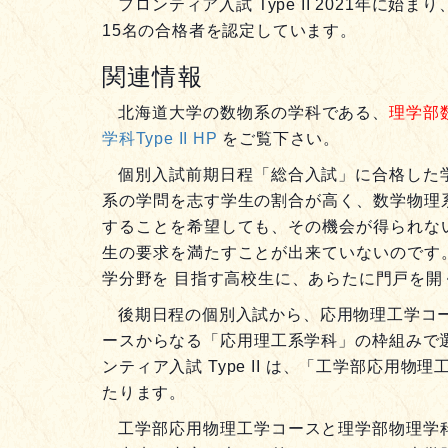
フロンティア入試 Type II 2021年
15名の合格者を認定しています。
関連情報
北海道大学の数物系の学科である、
理学部
学科Type II HP
をご覧下さい。
個別入試前期日程「総合入試」に合格した
系の学問を志す学生の割合が高く、数学物理
することを希望しても、その機会が得られな
生の要求を満たすことが出来ていないのです
学分野を 目指す高校生に、あらたに門戸を開くこ
後期日程の個別入試から、応用物理工学コ
ースからなる「応用理工系学科」の枠組みで
ンティア入試 Type II は、「工学部応用
たります。
工学部応用物理工学コースと理学部物理学