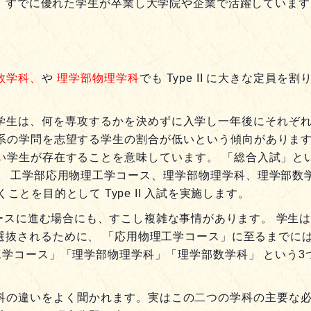
に始まり、すでに優れた学生が卒業し大学院や企業で活躍してい
数学科、
や
理学部物理学科
でも Type II に大きな定員
学生は、何を専攻するかを決めずに入学し一年後にそれぞれ
系の学問を志望する学生の割合が低いという傾向があります
い学生が存在することを意味しています。 「総合入試」と
。 工学部応用物理工学コース、理学部物理学科、理学部数
とを目的として Type II 入試を実施します。
ースに進む場合にも、すこし複雑な事情があります。 学生は
選抜されるために、 「応用物理工学コース」に至るまでには
物理工学コース」「理学部物理学科」「理学部数学科」 という3
科の違いをよく聞かれます。実はこの二つの学科の主要な必