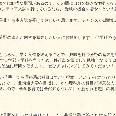
ら入学までに結構な期間があるので、その間に自分の好きな勉強が
ロンティア入試を行っているなら、 受験の機会を増やすという
是非とも本入試を受けて欲しいと思います。チャンスが1回増え
野の進んだ内容を勉強したい人にお勧めします。 他学科のTyp
ことはもちろん、早く入試を終えることで、興味を持つ分野の勉強
る学部・学科を争うため、移行点を気にして勉強しな くてはいけま
る勉強に時間を使えます。 ぜひチャレンジしてみてください！
国語が苦手、でも理科系の科目はすごく得意」という人にぴったり
ことです。北海道大学を目指し、 かつ理科系の科目が得意な人
て良いので、全学教育では全然知らない科目や惹かれる題目の科
の演習をしっかりやりましょう。共通問題は答えだけを記入