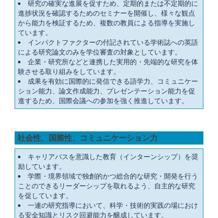
研究の確実な進展を促すため、定期的または不定期的に
進捗状況を確認するためのセミナーを開催し、様々な観点
から能力を検証するため、複数の教員による指導を実施し
ています。
インパクトファクターの付記されている学術誌への英語
による研究論文のみを学位審査の対象としています。
企業・研究所などと連携した実用的・先端的な研究を体
験させる取り組みをしています。
成果を有効に国際的に発信できる語学力、コミュニケー
ション能力、論文作成能力、プレゼンテーション能力を促
進するため、国際会議への参加を強く推進しています。
社会性、国際性、コミュニケーション力
キャリアパスを意識した教育（インターンシップ）を奨
励しています。
学際・境界領域で独創的かつ総合的な研究・開発を行う
ことのできるリーダーシップを取れるよう、自主的な研究
を促しています。
一連の研究指導において、科学・技術的実践の場におけ
る安全知識とリスク回避能力を醸成しています。