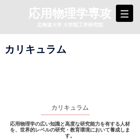
コ
応用物理学専攻
ン
テ
北海道大学 大学院工学研究院
ン
ツ
へ
カリキュラム
ス
キ
ッ
プ
カリキュラム
応用物理学の広い知識と高度な研究能力を有する人材
を、世界的レベルの研究・教育環境において養成しま
す。