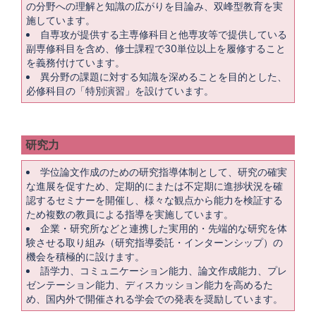
の分野への理解と知識の広がりを目論み、双峰型教育を実
施しています。
自専攻が提供する主専修科目と他専攻等で提供している
副専修科目を含め、修士課程で30単位以上を履修すること
を義務付けています。
異分野の課題に対する知識を深めることを目的とした、
必修科目の「特別演習」を設けています。
研究力
学位論文作成のための研究指導体制として、研究の確実
な進展を促すため、定期的にまたは不定期に進捗状況を確
認するセミナーを開催し、様々な観点から能力を検証する
ため複数の教員による指導を実施しています。
企業・研究所などと連携した実用的・先端的な研究を体
験させる取り組み（研究指導委託・インターンシップ）の
機会を積極的に設けます。
語学力、コミュニケーション能力、論文作成能力、プレ
ゼンテーション能力、ディスカッション能力を高めるた
め、国内外で開催される学会での発表を奨励しています。