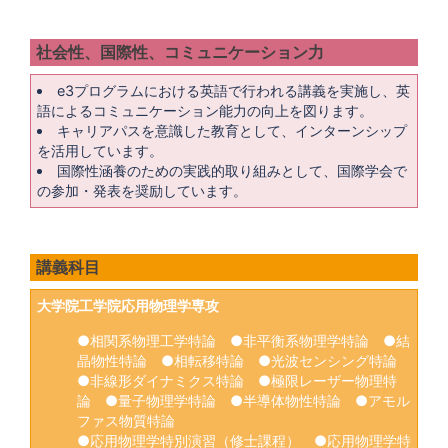
社会性、国際性、コミュニケーション力
e3プログラムにおける英語で行われる講義を実施し、英
語によるコミュニケーション能力の向上を図ります。
キャリアパスを意識した教育として、インターンシップ
を活用しています。
国際性涵養のための実践的取り組みとして、国際学会で
の参加・発表を奨励しています。
講義科目
大学院工学院応用物理学専攻
●相関系物理工学特論 ●非平衡系物理学特論 ●結
晶物性特論 ●相転移特論 ●光波センシング特論
●非線形ダイナミクス特論 ●極限レーザー物理特
論 ●量子物理学特論 ●半導体物性特論 ●アモル
ファス物質特論
●応用物理学特別演習（修士課程） ●応用物理学特